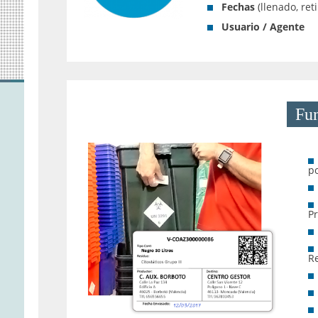
Fechas
(llenado, ret
Usuario / Agente
Fun
p
P
R