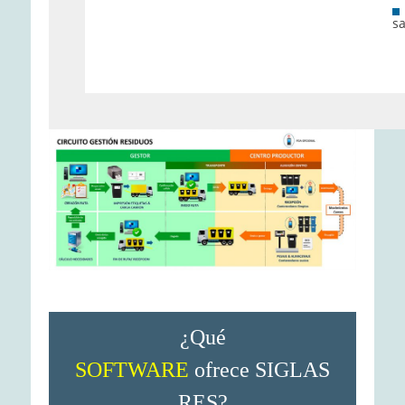
sa
¿Qué
SOFTWARE
ofrece SIGLAS
RES?